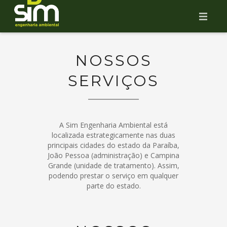
HOME
NOSSOS
SIM ENGENHARIA AMBIENTAL
SERVIÇOS
SERVIÇOS
EVENTOS
A Sim Engenharia Ambiental está
CONTATO
localizada estrategicamente nas duas
principais cidades do estado da Paraíba,
CERTIFICAÇÕES
João Pessoa (administração) e Campina
Grande (unidade de tratamento). Assim,
podendo prestar o serviço em qualquer
2ª VIA BOLETO
parte do estado.