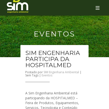
HOME
SIM ENGENHARIA AMBIENTAL
EVENTOS
SERVIÇOS
SIM ENGENHARIA
EVENTOS
PARTICIPA DA
CONTATO
HOSPITALMED
Postado por
SIM Engenharia Ambiental
|
CERTIFICAÇÕES
Sem Tags |
Eventos
2ª VIA BOLETO
A Sim Engenharia Ambiental está
participando da HOSPITALMED –
Feira de Produtos, Equipamentos,
Serviços, Tecnologia e Conteúdo